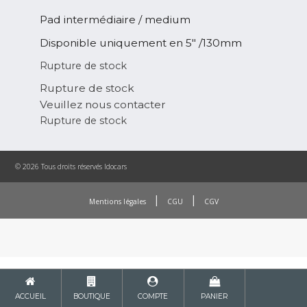
Pad intermédiaire / medium
Disponible uniquement en 5″ /130mm
Rupture de stock
Rupture de stock
Veuillez nous contacter
Rupture de stock
© 2026 Tous droits réservés Idocars
|
|
Mentions légales
CGU
CGV
ACCUEIL
BOUTIQUE
COMPTE
PANIER