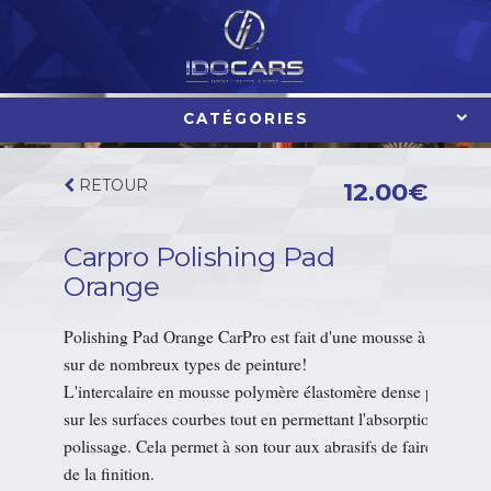
Aller
au
contenu
CATÉGORIES
RETOUR
12.00
€
Carpro Polishing Pad
Orange
Polishing Pad Orange CarPro est fait d'une mousse à cellules 
sur de nombreux types de peinture! 

L'intercalaire en mousse polymère élastomère dense permet de
sur les surfaces courbes tout en permettant l'absorption des vi
polissage. Cela permet à son tour aux abrasifs de faire leur trav
de la finition.