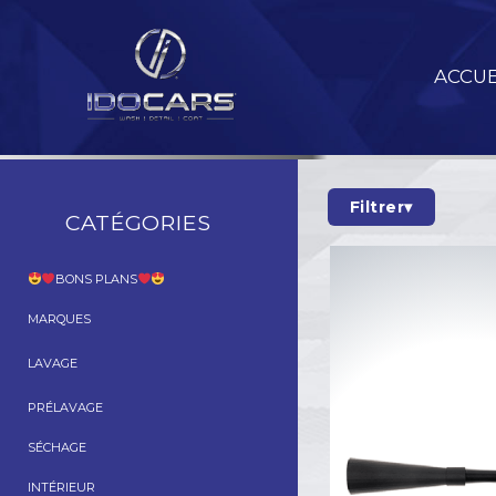
Aller
au
contenu
ACCUE
Filtrer
▾
CATÉGORIES
Prix
BONS PLANS
€
MARQUES
LAVAGE
PRÉLAVAGE
SÉCHAGE
INTÉRIEUR