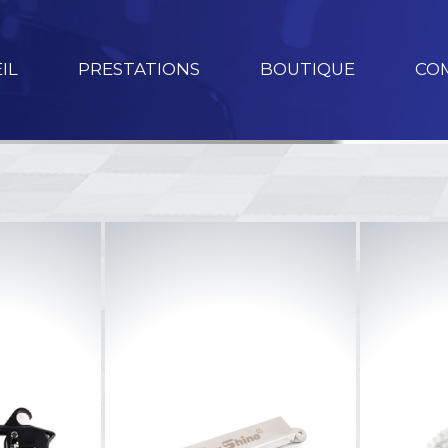
IL
PRESTATIONS
BOUTIQUE
CO
Marque
Offres
MaxShine
Promotions
Valet Pro
€
IK Sprayers