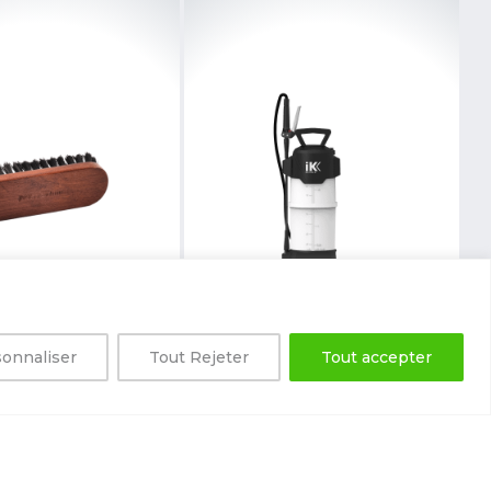
onnaliser
Tout Rejeter
Tout accepter
9.00
€
157.19
€