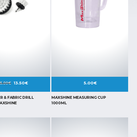
13.50
€
5.00
€
15.00
€
R & FABRIC DRILL
MAXSHINE MEASURING CUP
AXSHINE
1000ML