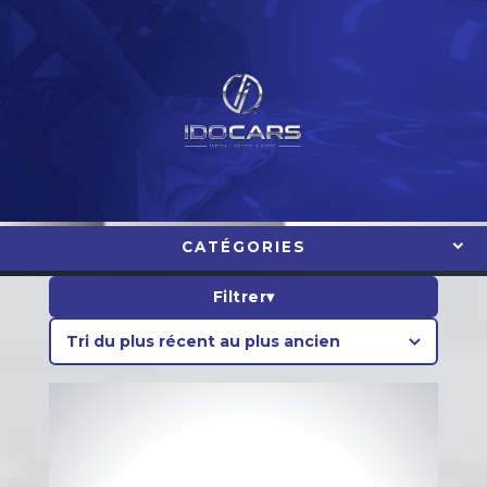
Aller
au
contenu
CATÉGORIES
Filtrer
▾
Prix
€
€