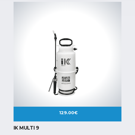
129.00
€
IK MULTI 9