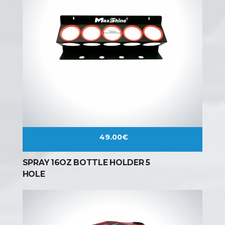
Marque
CarPro
MaxShine
IK Sprayers
Offres
Promotions
49.00
€
SPRAY 16OZ BOTTLE HOLDER 5
HOLE