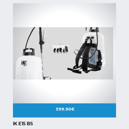
599.90
€
IK E15 BS