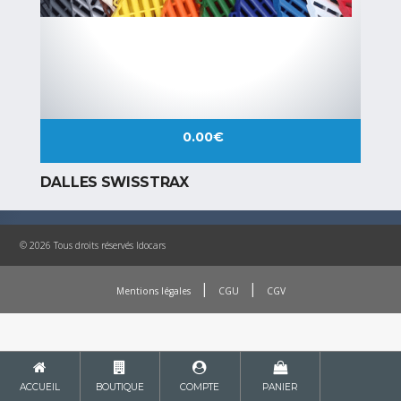
0.00
€
DALLES SWISSTRAX
© 2026 Tous droits réservés Idocars
|
|
Mentions légales
CGU
CGV
ACCUEIL
BOUTIQUE
COMPTE
PANIER