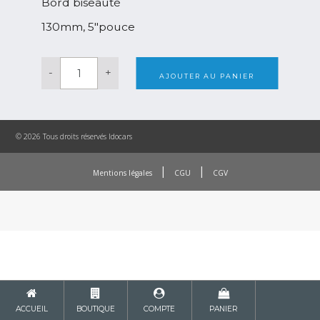
Bord biseauté
130mm, 5″pouce
quantité
-
+
de
AJOUTER AU PANIER
Maxshine
High
Pro
Heavy
Cutting
© 2026 Tous droits réservés Idocars
|
|
Mentions légales
CGU
CGV
ACCUEIL
BOUTIQUE
COMPTE
PANIER