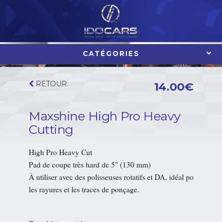
Aller
au
contenu
CATÉGORIES
RETOUR
14.00
€
Maxshine High Pro Heavy
Cutting
High Pro Heavy Cut 

Pad de coupe très hard de 5" (130 mm)

À utiliser avec des polisseuses rotatifs et DA, idéal pour des pe
les rayures et les traces de ponçage.
