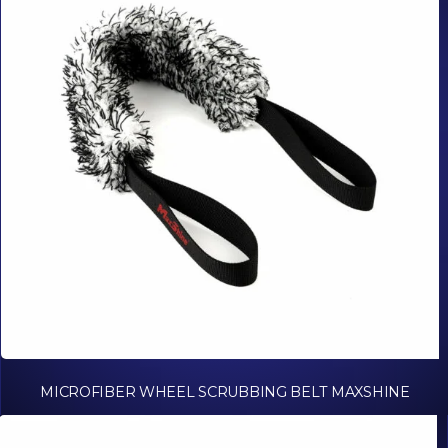
MICROFIBER WHEEL SCRUBBING BELT MAXSHINE