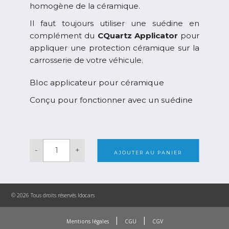
homogène de la céramique.
Il faut toujours utiliser une suédine en
complément du
CQuartz
Applicator
pour
appliquer une protection céramique sur la
carrosserie de votre véhicule.
Bloc applicateur pour céramique
Conçu pour fonctionner avec un suédine
quantité
-
+
de
AJOUTER AU PANIER
Carpro
Cquartz
Applicator
© 2026 Tous droits réservés Idocars
|
|
Mentions légales
CGU
CGV