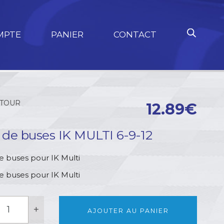
MPTE
PANIER
CONTACT
TOUR
12.89
€
t de buses IK MULTI 6-9-12
de buses pour IK Multi
de buses pour IK Multi
uantité
+
e
AJOUTER AU PANIER
it