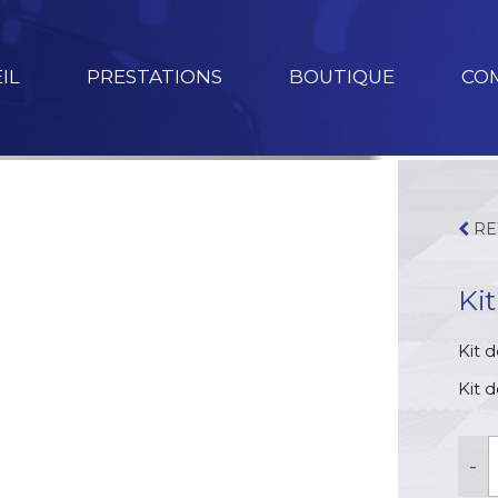
IL
PRESTATIONS
BOUTIQUE
CO
RE
Ki
Kit 
Kit 
q
-
d
K