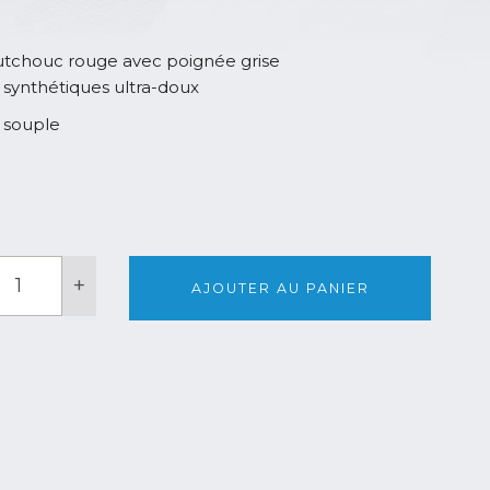
tchouc rouge avec poignée grise
s synthétiques ultra-doux
s souple
uantité
+
e
AJOUTER AU PANIER
axshine
etailing
rush
ltra
oft