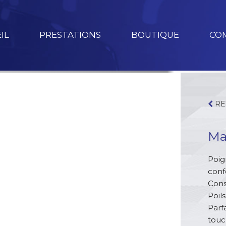
IL
PRESTATIONS
BOUTIQUE
CO
RE
Ma
Poi
conf
Cons
Poil
Parf
touc