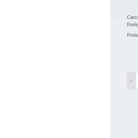
Caou
Poil
Poil
q
-
d
M
D
B
U
S