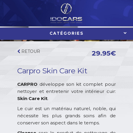
Aller
au
contenu
CATÉGORIES
RETOUR
29.95
€
Carpro Skin Care Kit
CARPRO
développe son kit complet pour
nettoyer et entretenir votre intérieur cuir:
Skin Care Kit
.
Le cuir est un matériau naturel, noble, qui
nécessite les plus grands soins afin de
conserver son aspect dans le temps.
Cleanse
sera le produit de nettoyage de