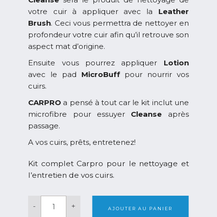
votre cuir à appliquer avec la
Leather
Brush
. Ceci vous permettra de nettoyer en
profondeur votre cuir afin qu’il retrouve son
aspect mat d’origine.
Ensuite vous pourrez appliquer
Lotion
avec le pad
MicroBuff
pour nourrir vos
cuirs.
CARPRO
a pensé à tout car le kit inclut une
microfibre pour essuyer
Cleanse
après
passage.
A vos cuirs, prêts, entretenez!
Kit complet Carpro pour le nettoyage et
l’entretien de vos cuirs.
quantité
-
+
de
AJOUTER AU PANIER
Carpro