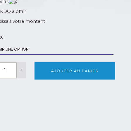
UITS
KDO a offrir
sissais votre montant
IX
uantité
+
e
AJOUTER AU PANIER
on
KDO