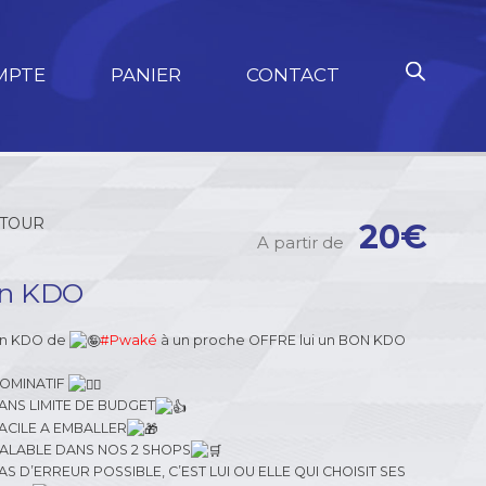
MPTE
PANIER
CONTACT
TOUR
20
€
A partir de
n KDO
un KDO de
#Pwaké
à un proche OFFRE lui un BON KDO
OMINATIF
ANS LIMITE DE BUDGET
ACILE A EMBALLER
ALABLE DANS NOS 2 SHOPS
AS D’ERREUR POSSIBLE, C’EST LUI OU ELLE QUI CHOISIT SES