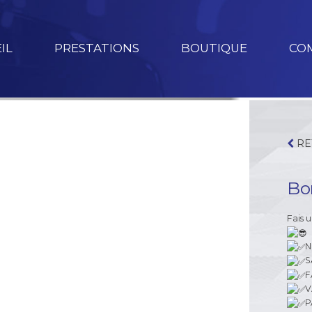
IL
PRESTATIONS
BOUTIQUE
CO
RE
Bo
Fais 
N
S
F
V
P